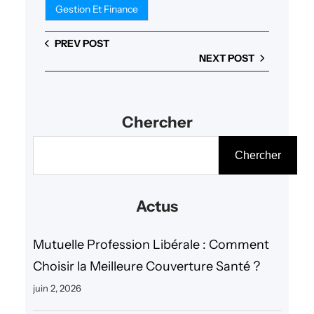
Gestion Et Finance
PREV POST
NEXT POST
Chercher
R
Chercher
e
c
Actus
h
e
Mutuelle Profession Libérale : Comment
r
Choisir la Meilleure Couverture Santé ?
c
juin 2, 2026
h