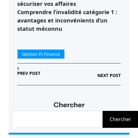
sécuriser vos affaires
Comprendre l’invalidité catégorie 1 :
avantages et inconvénients d’un
statut méconnu
Gestion Et Finance
PREV POST
NEXT POST
Chercher
R
Chercher
e
c