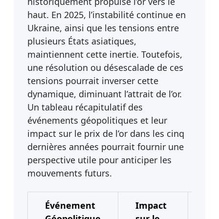
historiquement propulsé l’or vers le
haut. En 2025, l’instabilité continue en
Ukraine, ainsi que les tensions entre
plusieurs États asiatiques,
maintiennent cette inertie. Toutefois,
une résolution ou désescalade de ces
tensions pourrait inverser cette
dynamique, diminuant l’attrait de l’or.
Un tableau récapitulatif des
événements géopolitiques et leur
impact sur le prix de l’or dans les cinq
dernières années pourrait fournir une
perspective utile pour anticiper les
mouvements futurs.
Événement
Impact
Du
Géopolitique
sur le
de