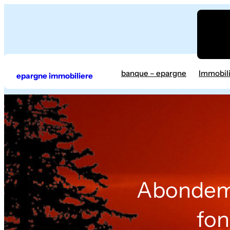
Aller
au
contenu
banque – epargne
Immobil
epargne immobiliere
Abondemen
fon