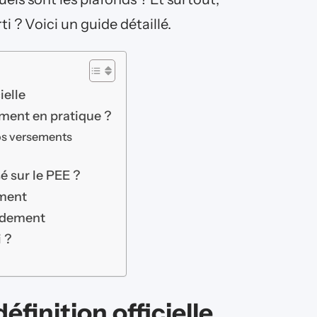
i ? Voici un guide détaillé.
ielle
ent en pratique ?
os versements
é sur le PEE ?
ement
ndement
 ?
finition officielle