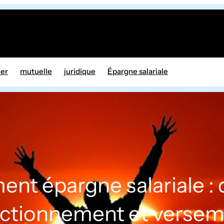
ier
mutuelle
juridique
Épargne salariale
t épargne salariale : d
ctionnement et verse