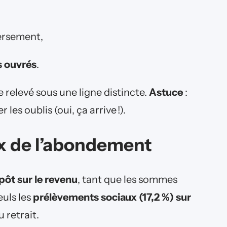
versement,
rs ouvrés
.
 relevé sous une ligne distincte.
Astuce
:
les oublis (oui, ça arrive !).
x de l’abondement
ôt sur le revenu
, tant que les sommes
euls les
prélèvements sociaux (17,2 %) sur
 retrait.