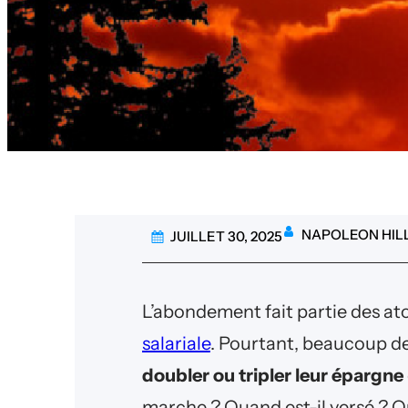
NAPOLEON HIL
JUILLET 30, 2025
L’abondement fait partie des atou
salariale
. Pourtant, beaucoup de
doubler ou tripler leur épargne
marche ? Quand est-il versé ? Qu