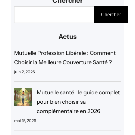
Chercher
R
Chercher
e
c
Actus
h
e
Mutuelle Profession Libérale : Comment
r
Choisir la Meilleure Couverture Santé ?
c
juin 2, 2026
h
e
Mutuelle santé : le guide complet
r
pour bien choisir sa
complémentaire en 2026
mai 15, 2026