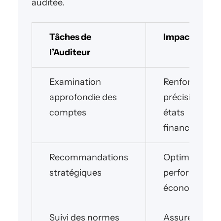
auditée.
Tâches de
Impact
l’Auditeur
Examination
Renforce la
approfondie des
précision des
comptes
états
financiers
Recommandations
Optimise les
stratégiques
performance
économiques
Suivi des normes
Assure la