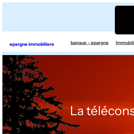
Aller
au
contenu
banque – epargne
Immobil
epargne immobiliere
La télécons