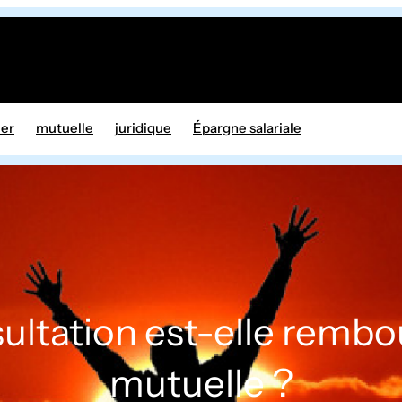
ier
mutuelle
juridique
Épargne salariale
ultation est-elle rembo
mutuelle ?