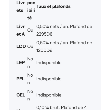
Livr
pon
Taux et plafonds
ets
ibili
té
Livr
0,50% nets / an. Plafond de
Oui
et A
22950€
0,50% nets / an. Plafond de
LDD
Oui
12000€
No
LEP
Indisponible
n
No
PEL
Indisponible
n
No
CEL
Indisponible
n
0,10 % brut. Plafond de 4