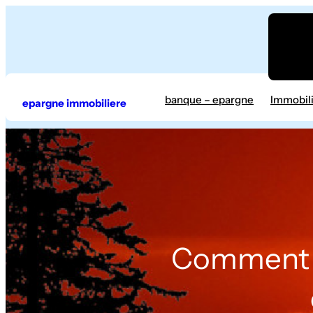
Aller
au
contenu
banque – epargne
Immobil
epargne immobiliere
Comment i