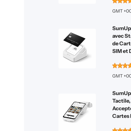
GMT +00
SumUp, 
avec St
de Cart
SIM et 
GMT +00
SumUp,
Tactile
Accepte
Cartes 