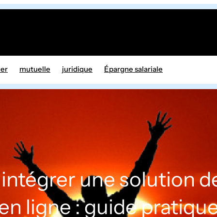
ier
mutuelle
juridique
Épargne salariale
ntégrer une solution d
en ligne : guide pratiqu