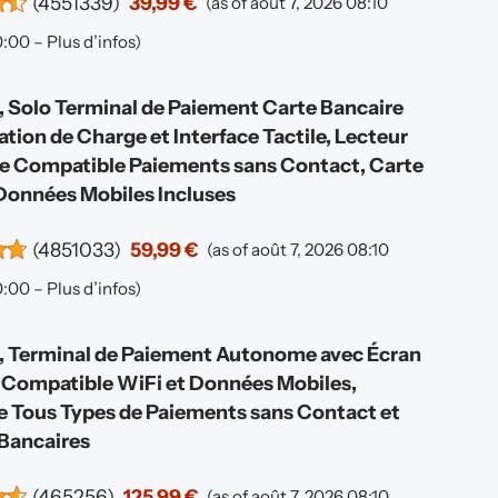
(
4551339
)
39,99 €
(as of août 7, 2026 08:10
:00 –
Plus d’infos
)
Solo Terminal de Paiement Carte Bancaire
ation de Charge et Interface Tactile, Lecteur
e Compatible Paiements sans Contact, Carte
Données Mobiles Incluses
(
4851033
)
59,99 €
(as of août 7, 2026 08:10
:00 –
Plus d’infos
)
 Terminal de Paiement Autonome avec Écran
, Compatible WiFi et Données Mobiles,
 Tous Types de Paiements sans Contact et
Bancaires
(
465256
)
125,99 €
(as of août 7, 2026 08:10