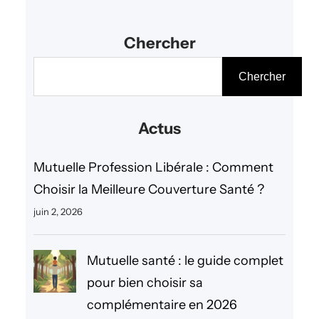
Chercher
R
Chercher
e
c
Actus
h
e
Mutuelle Profession Libérale : Comment
r
Choisir la Meilleure Couverture Santé ?
c
juin 2, 2026
h
e
Mutuelle santé : le guide complet
r
pour bien choisir sa
complémentaire en 2026