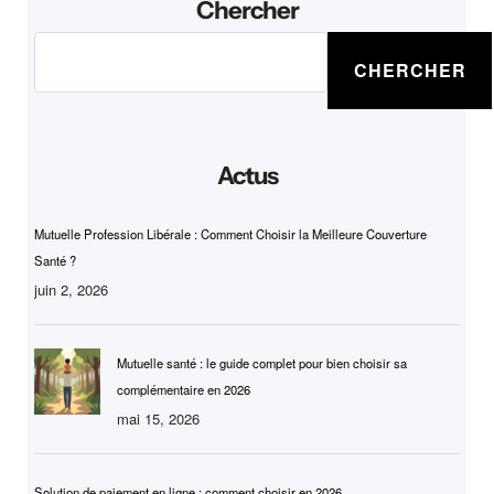
Chercher
R
CHERCHER
e
c
h
e
Actus
r
c
h
Mutuelle Profession Libérale : Comment Choisir la Meilleure Couverture
e
Santé ?
r
juin 2, 2026
Mutuelle santé : le guide complet pour bien choisir sa
complémentaire en 2026
mai 15, 2026
Solution de paiement en ligne : comment choisir en 2026