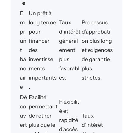
e
E
Un prêt à
m
long terme
Taux
Processus
pr
pour
d’intérêt
d’approbati
un
financer
général
on plus long
t
des
ement
et exigences
ba
investisse
plus
de garantie
nc
ments
favorabl
plus
air
importants
es.
strictes.
e
.
Dé
Facilité
Flexibilit
co
permettant
é et
uv
de retirer
Taux
rapidité
ert
plus que le
d’intérêt
d’accès