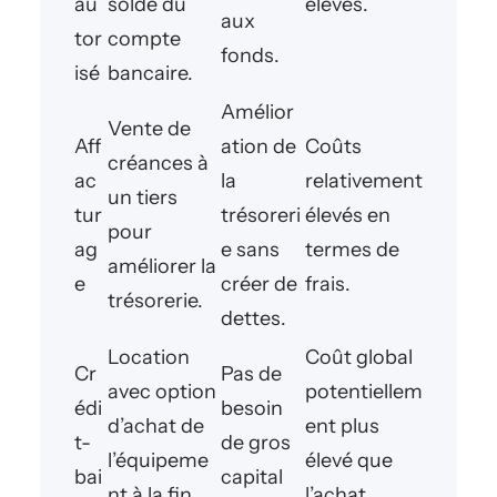
au
solde du
élevés.
aux
tor
compte
fonds.
isé
bancaire.
Amélior
Vente de
Aff
ation de
Coûts
créances à
ac
la
relativement
un tiers
tur
trésoreri
élevés en
pour
ag
e sans
termes de
améliorer la
e
créer de
frais.
trésorerie.
dettes.
Location
Coût global
Cr
Pas de
avec option
potentiellem
édi
besoin
d’achat de
ent plus
t-
de gros
l’équipeme
élevé que
bai
capital
nt à la fin
l’achat