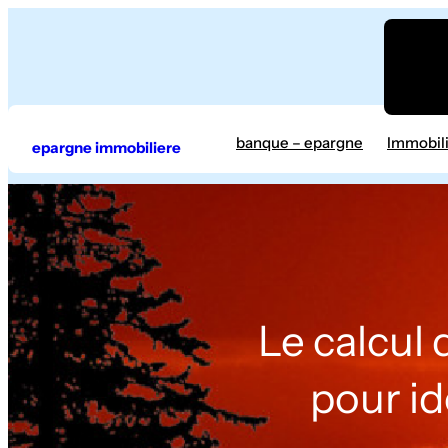
Aller
au
contenu
banque – epargne
Immobil
epargne immobiliere
Le calcul 
pour id