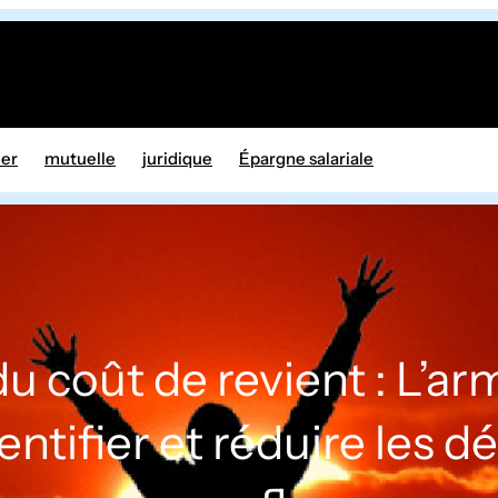
ier
mutuelle
juridique
Épargne salariale
du coût de revient : L’a
entifier et réduire les 