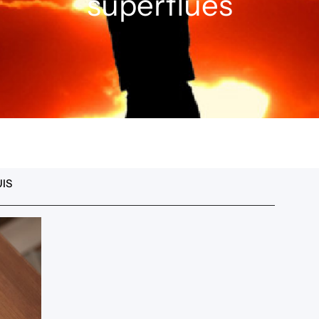
superflues
IS