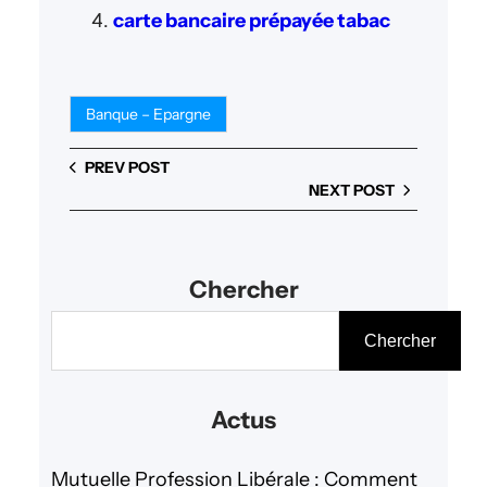
carte bancaire prépayée tabac
Banque – Epargne
PREV POST
NEXT POST
Chercher
R
Chercher
e
c
Actus
h
e
Mutuelle Profession Libérale : Comment