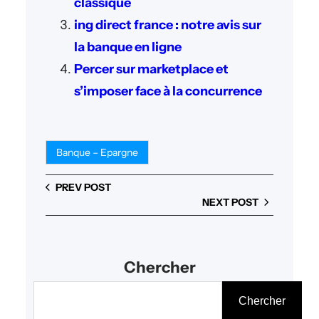
classique
ing direct france : notre avis sur
la banque en ligne
Percer sur marketplace et
s’imposer face à la concurrence
Banque – Epargne
PREV POST
NEXT POST
Chercher
R
Chercher
e