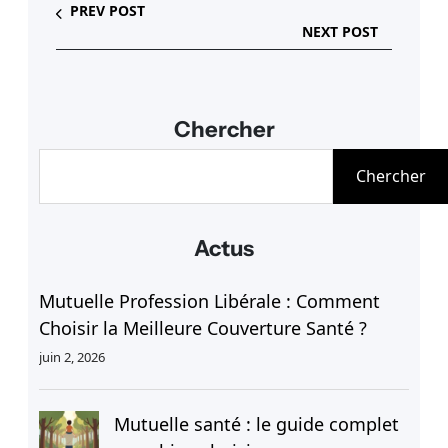
PREV POST
NEXT POST
Chercher
R
Chercher
e
c
h
Actus
e
r
Mutuelle Profession Libérale : Comment
c
Choisir la Meilleure Couverture Santé ?
h
e
juin 2, 2026
r
Mutuelle santé : le guide complet