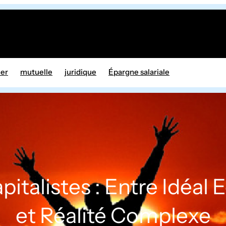
ier
mutuelle
juridique
Épargne salariale
pitalistes : Entre Idéa
et Réalité Complexe