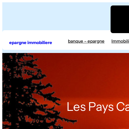
Aller
au
contenu
banque – epargne
Immobil
epargne immobiliere
Les Pays Ca