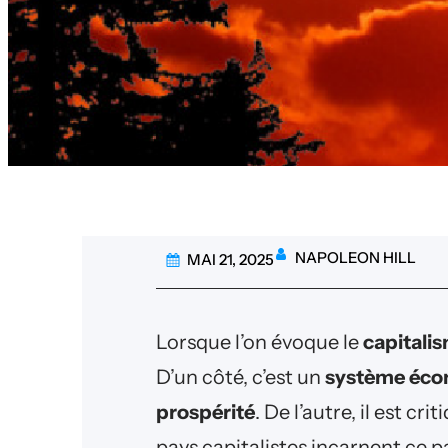
NAPOLEON HILL
MAI 21, 2025
Lorsque l’on évoque le
capitali
D’un côté, c’est un
système écon
prospérité
. De l’autre, il est cri
pays capitalistes incarnent ce 