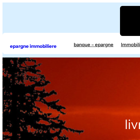
Aller
au
contenu
banque – epargne
Immobil
epargne immobiliere
li