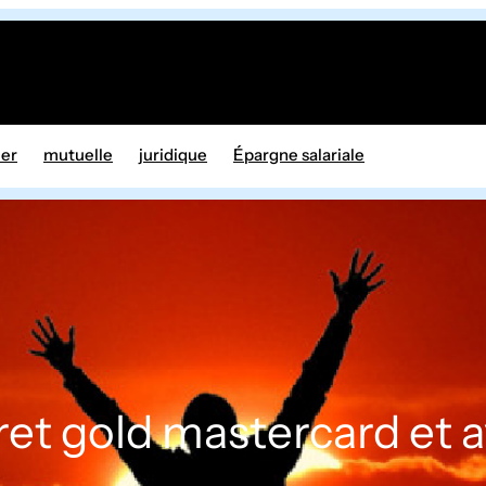
ier
mutuelle
juridique
Épargne salariale
vret gold mastercard et a