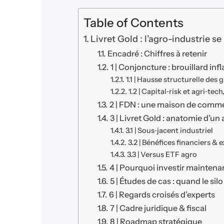
Table of Contents
Livret Gold : l’agro-industrie 
Encadré : Chiffres à retenir
1 | Conjoncture : brouillard i
1.1 | Hausse structurelle des 
1.2 | Capital‑risk et agri‑tec
2 | FDN : une maison de comm
3 | Livret Gold : anatomie d’un 
3.1 | Sous‑jacent industriel
3.2 | Bénéfices financiers & 
3.3 | Versus ETF agro
4 | Pourquoi investir maintena
5 | Études de cas : quand le silo 
6 | Regards croisés d’experts
7 | Cadre juridique & fiscal
8 | Roadmap stratégique