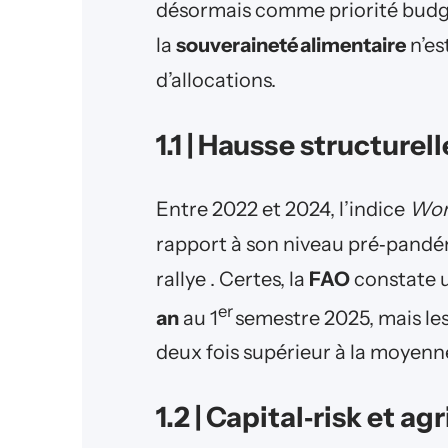
désormais comme priorité budgét
la
souveraineté alimentaire
n’es
d’allocations.
1.1 | Hausse structurel
Entre 2022 et 2024, l’indice
Wor
rapport à son niveau pré‑pandém
rallye . Certes, la
FAO
constate 
er
an
au 1
semestre 2025, mais les
deux fois supérieur à la moyenn
1.2 | Capital‑risk et ag