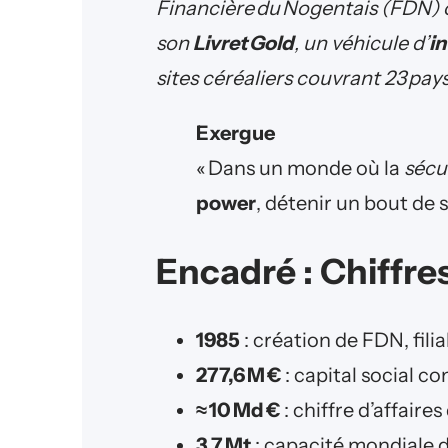
Financière du Nogentais (FDN) o
son
Livret Gold
, un véhicule d’
in
sites céréaliers couvrant 23 pays
Exergue
« Dans un monde où la
sécu
power
, détenir un bout de s
Encadré : Chiffres
1985
: création de FDN, fili
277,6 M €
: capital social co
≈ 10 Md €
: chiffre d’affaire
3,7 Mt
: capacité mondiale 