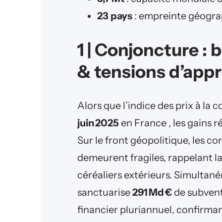
23 pays
: empreinte géogra
1 | Conjoncture : b
& tensions d’app
Alors que l’indice des prix à l
juin 2025
en France , les gains r
Sur le front géopolitique, les c
demeurent fragiles, rappelant l
céréaliers extérieurs. Simulta
sanctuarise
291 Md €
de subvent
financier pluriannuel, confirma