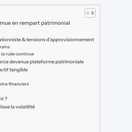
se mue en rempart patrimonial
nflationniste & tensions d’approvisionnement
grains
h, la ruée continue
erce devenue plateforme patrimoniale
actif tangible
extra‑financiers
nt ?
lisse la volatilité