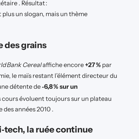
aire . Résultat :
t plus un slogan, mais un thème
le des grains
ld Bank Cereal
affiche encore
+27 %
par
ie, le maïs restant l’élément directeur du
une détente de
‑6,8 % sur un
 cours évoluent toujours sur un plateau
e des années 2010 .
ri‑tech, la ruée continue