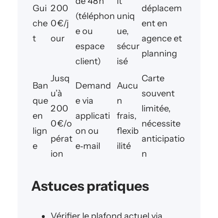
de 48 h
it
Gui
2 00
déplacem
(téléphon
uniq
che
0 €/j
ent en
e ou
ue,
t
our
agence et
espace
sécur
planning
client)
isé
Jusq
Carte
Ban
Demand
Aucu
u’à
souvent
que
e via
n
2 00
limitée,
en
applicati
frais,
0 €/o
nécessite
lign
on ou
flexib
pérat
anticipatio
e
e‑mail
ilité
ion
n
Astuces pratiques
Vérifier le plafond actuel via