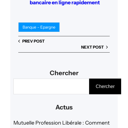
bancaire en ligne rapidement
Banque – Epargne
PREV POST
NEXT POST
Chercher
R
Chercher
e
c
Actus
h
e
Mutuelle Profession Libérale : Comment
r