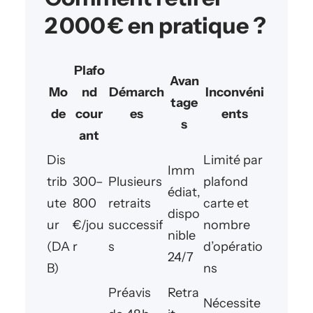
2 000 € en pratique ?
Plafo
Avan
Mo
nd
Démarch
Inconvéni
tage
de
cour
es
ents
s
ant
Dis
Limité par
Imm
trib
300–
Plusieurs
plafond
édiat,
ute
800
retraits
carte et
dispo
ur
€/jou
successif
nombre
nible
(DA
r
s
d’opératio
24/7
B)
ns
Préavis
Retra
Nécessite