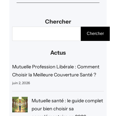
Chercher
R
Chercher
e
c
Actus
h
e
Mutuelle Profession Libérale : Comment
r
Choisir la Meilleure Couverture Santé ?
c
juin 2, 2026
h
e
Mutuelle santé : le guide complet
r
pour bien choisir sa