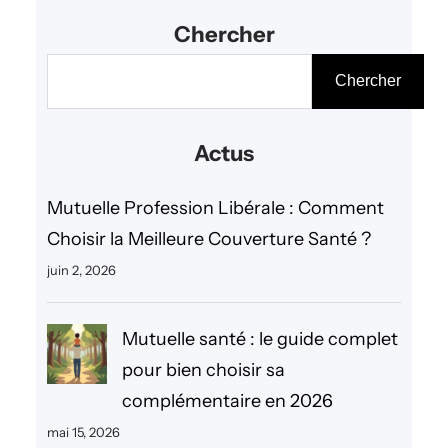
Chercher
R
Chercher
e
c
Actus
h
e
Mutuelle Profession Libérale : Comment
r
Choisir la Meilleure Couverture Santé ?
c
juin 2, 2026
h
e
Mutuelle santé : le guide complet
r
pour bien choisir sa
complémentaire en 2026
mai 15, 2026