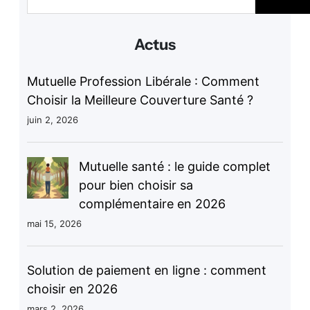
c
h
Actus
e
r
Mutuelle Profession Libérale : Comment
c
h
Choisir la Meilleure Couverture Santé ?
e
juin 2, 2026
r
Mutuelle santé : le guide complet
pour bien choisir sa
complémentaire en 2026
mai 15, 2026
Solution de paiement en ligne : comment
choisir en 2026
mars 2, 2026