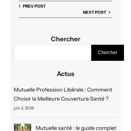
PREV POST
NEXT POST
Chercher
R
Chercher
e
c
Actus
h
e
Mutuelle Profession Libérale : Comment
r
Choisir la Meilleure Couverture Santé ?
c
juin 2, 2026
h
e
Mutuelle santé : le guide complet
r