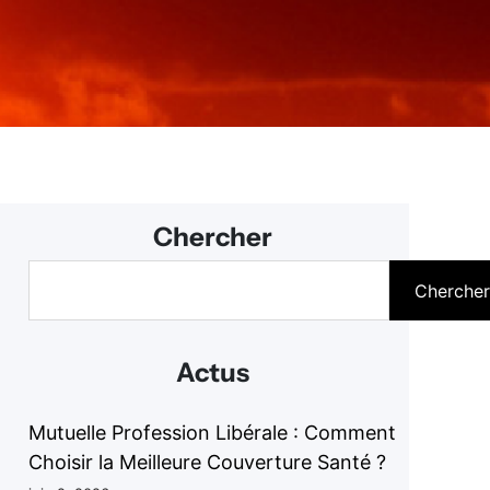
Chercher
R
Cherche
e
c
h
Actus
e
r
c
Mutuelle Profession Libérale : Comment
h
Choisir la Meilleure Couverture Santé ?
e