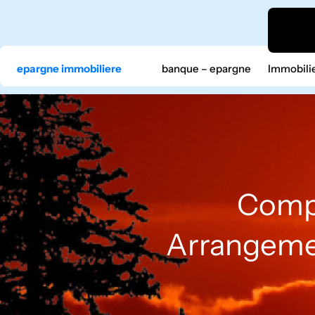
Aller
au
contenu
epargne immobiliere
banque – epargne
Immobili
Compr
Arrangemen