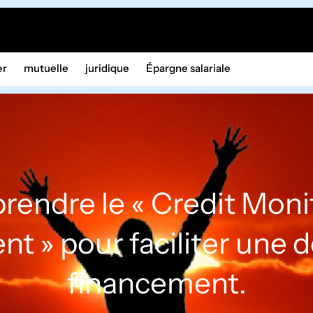
er
mutuelle
juridique
Épargne salariale
endre le « Credit Moni
t » pour faciliter une
financement.